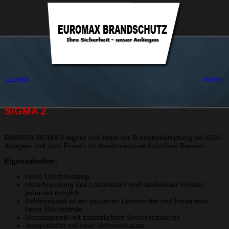
Zurück
Home
SIGMA 2
BAVARIA SIGMA 2 eignet sich ideal zur Brandbekämpfung bei EDV-
Anlagen und zum Einsatz im medizinisch-technischen Bereich.
Eigenschaften:
Hohe Löschleistung.
Unterbrechung des Löschstrahl und stoßweiser Einsatz
jederzeit möglich.
Kohlendioxid ist ein sauberes Löschmittel und hinterlässt
keine Rückstände.
Messingventil mit zusätzlichem Sicherheitsventil.
Ausgestattet mit einer Schneebrause.