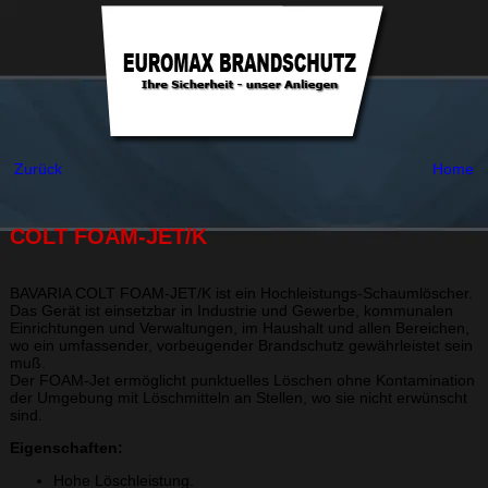
Zurück
Home
COLT FOAM-JET/K
BAVARIA COLT FOAM-JET/K ist ein Hochleistungs-Schaumlöscher.
Das Gerät ist einsetzbar in Industrie und Gewerbe, kommunalen
Einrichtungen und Verwaltungen, im Haushalt und allen Bereichen,
wo ein umfassender, vorbeugender Brandschutz gewährleistet sein
muß.
Der FOAM-Jet ermöglicht punktuelles Löschen ohne Kontamination
der Umgebung mit Löschmitteln an Stellen, wo sie nicht erwünscht
sind.
Eigenschaften:
Hohe Löschleistung.