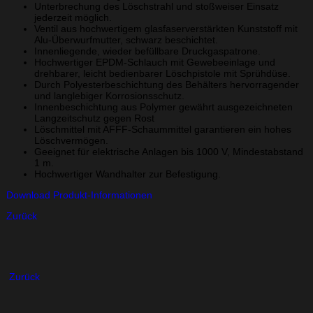
Unterbrechung des Löschstrahl und stoßweiser Einsatz
jederzeit möglich.
Ventil aus hochwertigem glasfaserverstärkten Kunststoff mit
Alu-Überwurfmutter, schwarz beschichtet.
Innenliegende, wieder befüllbare Druckgaspatrone.
Hochwertiger EPDM-Schlauch mit Gewebeeinlage und
drehbarer, leicht bedienbarer Löschpistole mit Sprühdüse.
Durch Polyesterbeschichtung des Behälters hervorragender
und langlebiger Korrosionsschutz.
Innenbeschichtung aus Polymer gewährt ausgezeichneten
Langzeitschutz gegen Rost
Löschmittel mit AFFF-Schaummittel garantieren ein hohes
Löschvermögen.
Geeignet für elektrische Anlagen bis 1000 V, Mindestabstand
1 m.
Hochwertiger Wandhalter zur Befestigung.
Download Produkt-Informationen
Zurück
Zurück